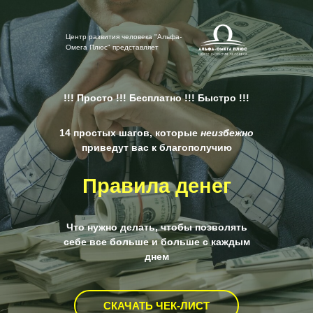
Центр развития человека "Альфа-
Омега Плюс" представляет
!!! Просто !!! Бесплатно !!! Быстро !!!
14 простых шагов, которые
неизбежно
приведут вас к благополучию
Правила денег
Что нужно делать, чтобы позволять
себе все больше и больше с каждым
днем
СКАЧАТЬ ЧЕК-ЛИСТ